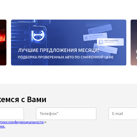
емся с Вами
тики конфиденциальности
и
ях.