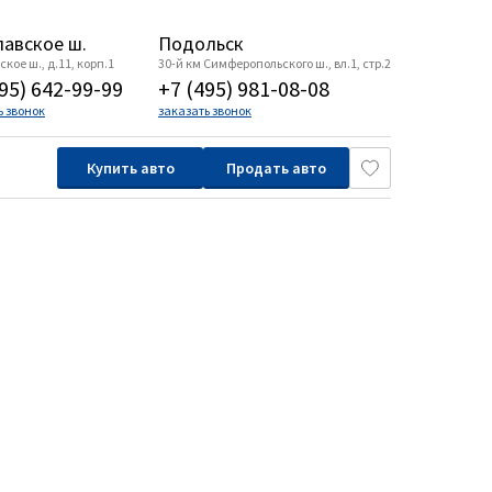
авское ш.
Подольск
кое ш., д.11, корп.1
30-й км Симферопольского ш., вл.1, стр.2
95) 642-99-99
+7 (495) 981-08-08
ь звонок
заказать звонок
Купить авто
Продать авто