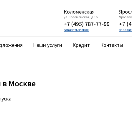
Коломенская
Яросл
ул. Коломенская, д.16
Ярославс
+7 (495) 787-77-99
+7 (4
заказать звонок
заказат
едложения
Наши услуги
Кредит
Контакты
 в Москве
пуска