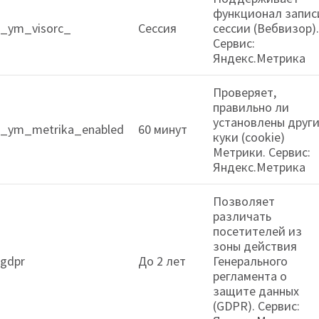
функционал запис
_ym_visorc_
Сессия
сессии (Вебвизор).
Сервис:
Яндекс.Метрика
Проверяет,
правильно ли
установлены друг
_ym_metrika_enabled
60 минут
куки (cookie)
Метрики. Сервис:
Яндекс.Метрика
Позволяет
различать
посетителей из
зоны действия
gdpr
До 2 лет
Генерального
регламента о
защите данных
(GDPR). Сервис: