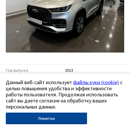
Год выпуска
2023
Данный веб-сайт использует
файлы куки (cookie)
с
Пробег
79 769 км.
целью повышения удобства и эффективности
работы пользователя. Продолжая использовать
Объём двигателя
2000 см³
сайт вы даете согласие на обработку ваших
Мощность двигателя
персональных данных.
197 л.с.
Тип двигателя
Бензин
Понятно
Тип кузова
Внедорожник 5 дв.