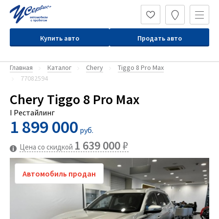
Купить авто
Продать авто
Главная
Каталог
Chery
Tiggo 8 Pro Max
77082594
Chery Tiggo 8 Pro Max
I Рестайлинг
1 899 000
руб.
1 639 000
₽
Цена со скидкой