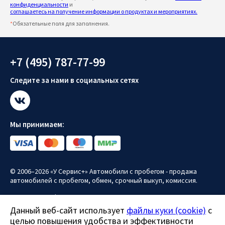
конфиденциальности
и
соглашаетесь на получение информации о продуктах и мероприятиях.
*
Обязательные поля для заполнения.
+7 (495) 787-77-99
Следите за нами в социальных сетях
Мы принимаем:
© 2006–2026 «У Сервис+» Автомобили с пробегом - продажа
автомобилей с пробегом, обмен, срочный выкуп, комиссия.
Политика конфиденциальности
Данный веб-сайт использует
файлы куки (cookie)
с
Политика использования файлов куки (cookie)
целью повышения удобства и эффективности