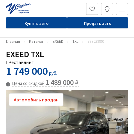
Купить авто
Продать авто
Главная
Каталог
EXEED
TXL
78328990
EXEED TXL
I Рестайлинг
1 749 000
руб.
1 489 000
₽
Цена со скидкой