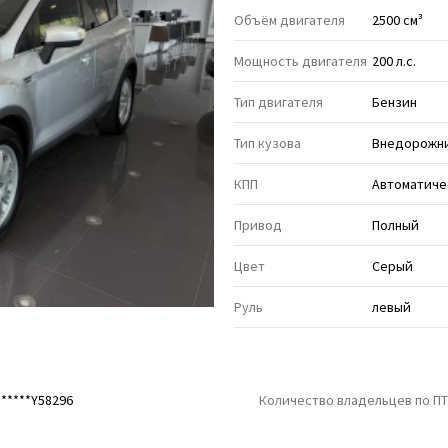
Объём двигателя
2500 см³
Мощность двигателя
200 л.с.
Тип двигателя
Бензин
Тип кузова
Внедорожни
КПП
Автоматиче
Привод
Полный
Цвет
Серый
Руль
левый
*****Y58296
Количество владельцев по П