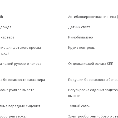
th
Антиблокировочная система (
 дождя
Датчик света
 картера
Иммобилайзер
ние для детского кресла
Круиз-контроль
 ряд)
а кожей рулевого колеса
Отделка кожей рычага КПП
а безопасности пассажира
Подушки безопасности боко
овка руля по высоте
Регулировка сиденья водите
высоте
вные передние сидения
Тёмный салон
ообогрев зеркал
Электрообогрев лобового ст