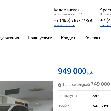
Коломенская
Яросл
ул. Коломенская, д.16
Ярославс
+7 (495) 787-77-99
+7 (4
заказать звонок
заказат
едложения
Наши услуги
Кредит
Контакты
949 000
руб.
749 000
Цена со скидкой
Год выпуска
2012
Пробег
244 172 км.