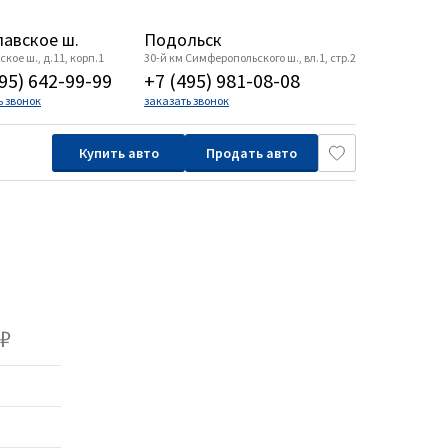
авское ш.
Подольск
кое ш., д.11, корп.1
30-й км Симферопольского ш., вл.1, стр.2
95) 642-99-99
+7 (495) 981-08-08
ь звонок
заказать звонок
Купить авто
Продать авто
₽