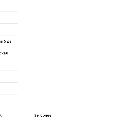
к 5 дв.
ская
ТС
3 и более