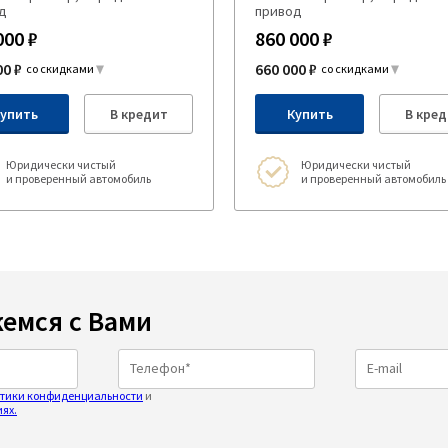
д
привод
000 ₽
860 000 ₽
00 ₽
660 000 ₽
со скидками
со скидками
упить
В кредит
Купить
В кред
Юридически чистый
Юридически чистый
и проверенный автомобиль
и проверенный автомобиль
емся с Вами
тики конфиденциальности
и
ях.