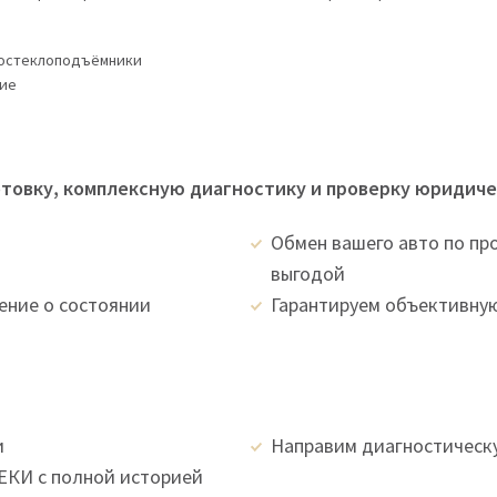
остеклоподъёмники
ие
овку, комплексную диагностику и проверку юридиче
Обмен вашего авто по пр
выгодой
ение о состоянии
Гарантируем объективную
и
Направим диагностическ
КИ с полной историей