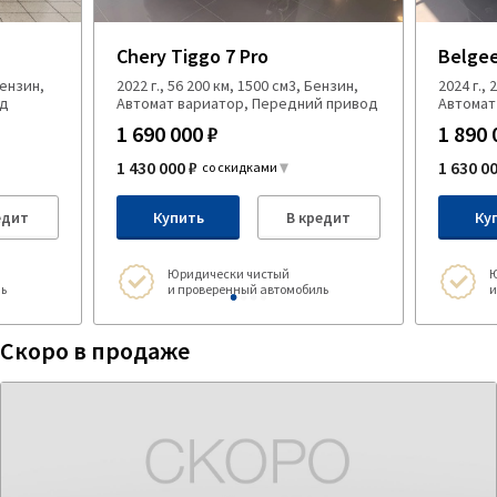
Chery Tiggo 7 Pro
Belgee
Бензин,
2022 г., 56 200 км, 1500 см3, Бензин,
2024 г.,
од
Автомат вариатор, Передний привод
Автомат
1 690 000 ₽
1 890 
1 430 000 ₽
1 630 0
со скидками
едит
Купить
В кредит
Ку
Юридически чистый
Ю
ь
и проверенный автомобиль
и
Скоро в продаже