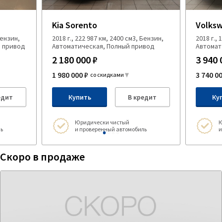
Kia Sorento
Volksw
Бензин,
2018 г., 222 987 км, 2400 см3, Бензин,
2018 г.,
й привод
Автоматическая, Полный привод
Автомат
2 180 000 ₽
3 940 
1 980 000 ₽
3 740 0
со скидками
едит
Купить
В кредит
Ку
Юридически чистый
Ю
ь
и проверенный автомобиль
и
Скоро в продаже