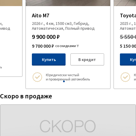
Aito M7
Toyota
н,
2026 г., 4 км, 1500 см3, Гибрид,
2025 г., 
ривод
Автоматическая, Полный привод
Автомат
9 900 000 ₽
5 550 
9 700 000 ₽
5 150 0
со скидками
Купить
В кредит
Ку
ь
Юридически чистый
Ю
и проверенный автомобиль
и
Скоро в продаже