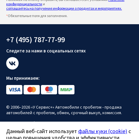
конфиденциальности
и
соглашаетесь на получение информации о продуктах и мероприятиях.
*
Обязательные поля для заполнения.
+7 (495) 787-77-99
Следите за нами в социальных сетях
Мы принимаем:
© 2006–2026 «У Сервис+» Автомобили с пробегом - продажа
автомобилей с пробегом, обмен, срочный выкуп, комиссия.
Политика конфиденциальности
Данный веб-сайт использует
файлы куки (cookie)
с
Политика использования файлов куки (cookie)
целью повышения удобства и эффективности