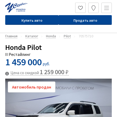
Купить авто
Продать авто
Главная
Каталог
Honda
Pilot
70575710
Honda Pilot
II Рестайлинг
1 459 000
руб.
1 259 000
₽
Цена со скидкой