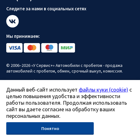
Следите за нами в социальных сетях
Мы принимаем:
© 2006–2026 «У Сервис+» Автомобили с пробегом - продажа
автомобилей с пробегом, обмен, срочный выкуп, комиссия.
Политика конфиденциальности
Данный веб-сайт использует
файлы куки (cookie)
с
Политика использования файлов куки (cookie)
целью повышения удобства и эффективности
Согласие на обработку персональных данных
работы пользователя. Продолжая использовать
сайт вы даете согласие на обработку ваших
Все права защищены.
персональных данных.
Данный сайт носит информационно-справочный характер и ни
при каких условиях не является публичной офертой.
Понятно