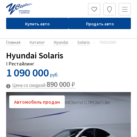
Купить авто
Продать авто
Главная
Каталог
Hyundai
Solaris
78692680
Hyundai Solaris
I Рестайлинг
1 090 000
руб.
890 000
₽
Цена со скидкой