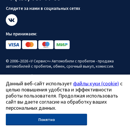
Следите за нами в социальных сетях
Мы принимаем:
© 2006–2026 «У Сервис+» Автомобили с пробегом - продажа
автомобилей с пробегом, обмен, срочный выкуп, комиссия.
Политика конфиденциальности
Данный веб-сайт использует
файлы куки (cookie)
с
Политика использования файлов куки (cookie)
целью повышения удобства и эффективности
Согласие на обработку персональных данных
работы пользователя. Продолжая использовать
сайт вы даете согласие на обработку ваших
Все права защищены.
персональных данных.
Данный сайт носит информационно-справочный характер и ни
при каких условиях не является публичной офертой.
Понятно