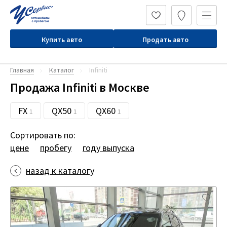
Купить авто
Продать авто
Главная
Каталог
Infiniti
Продажа Infiniti в Москве
FX
QX50
QX60
1
1
1
Сортировать по:
цене
пробегу
году выпуска
назад к каталогу