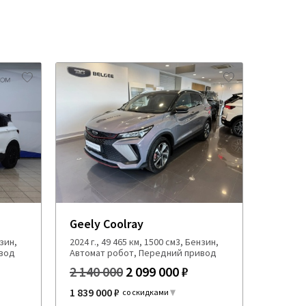
Geely Coolray
нзин,
2024 г., 49 465 км, 1500 см3, Бензин,
ивод
Автомат робот, Передний привод
2 140 000
2 099 000 ₽
1 839 000 ₽
со скидками