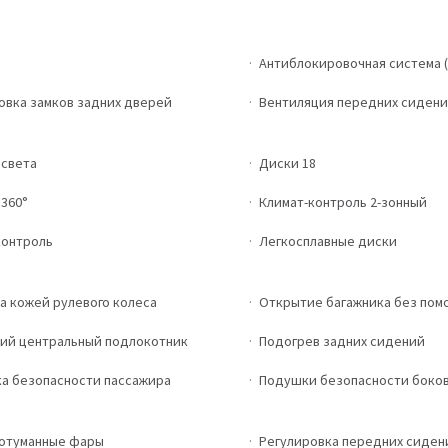
Антиблокировочная система (
овка замков задних дверей
Вентиляция передних сиден
 света
Диски 18
360°
Климат-контроль 2-зонный
контроль
Легкосплавные диски
а кожей рулевого колеса
Открытие багажника без пом
ий центральный подлокотник
Подогрев задних сидений
а безопасности пассажира
Подушки безопасности боко
отуманные фары
Регулировка передних сиден