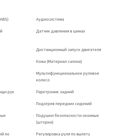
ABS)
Аудиосистема
ий
Датчик давления в шинах
Дистанционный запуск двигателя
Кожа (Материал салона)
Мультифункциональное рулевое
колесо
ощи рук
Парктроник задний
Подогрев передних сидений
вые
Подушки безопасности оконные
(шторки)
ий по
Регулировка руля по вылету