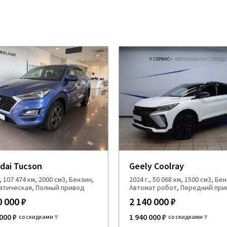
dai Tucson
Geely Coolray
., 107 474 км, 2000 см3, Бензин,
2024 г., 50 068 км, 1500 см3, Бе
атическая, Полный привод
Автомат робот, Передний пр
0 000 ₽
2 140 000 ₽
000 ₽
1 940 000 ₽
со скидками
со скидками