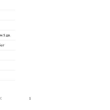
к 5 дв.
бот
ТС
1