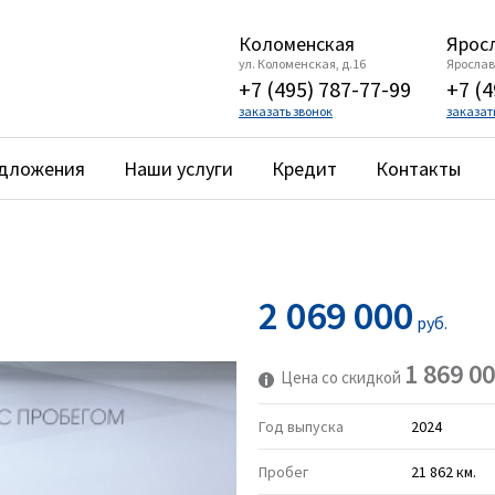
Коломенская
Яросл
ул. Коломенская, д.16
Ярославс
+7 (495) 787-77-99
+7 (4
заказать звонок
заказат
едложения
Наши услуги
Кредит
Контакты
2 069 000
руб.
1 869 0
Цена со скидкой
Год выпуска
2024
Пробег
21 862 км.