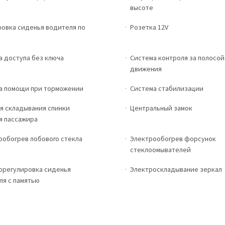
высоте
ровка сиденья водителя по
Розетка 12V
а доступа без ключа
Система контроля за полосой
движения
а помощи при торможении
Система стабилизации
я складывания спинки
Центральный замок
я пассажира
ообогрев лобового стекла
Электрообогрев форсунок
стеклоомывателей
орегулировка сиденья
Электроскладывание зеркал
ля с памятью