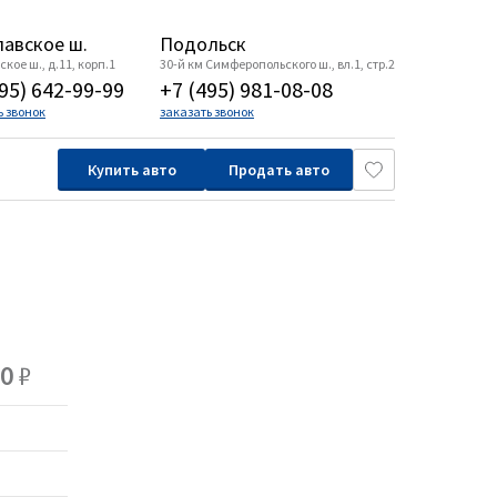
авское ш.
Подольск
кое ш., д.11, корп.1
30-й км Симферопольского ш., вл.1, стр.2
95) 642-99-99
+7 (495) 981-08-08
ь звонок
заказать звонок
Купить авто
Продать авто
00
₽