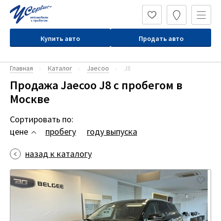
Купить авто
Продать авто
Главная
Каталог
Jaecoo
J8
Продажа Jaecoo J8 с пробегом в
Москве
Сортировать по:
цене
пробегу
году выпуска
назад к каталогу