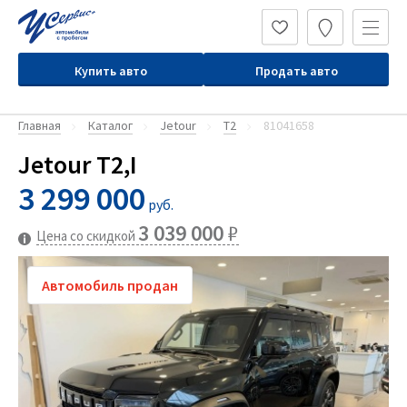
Купить авто
Продать авто
Главная
Каталог
Jetour
T2
81041658
Jetour T2,I
3 299 000
руб.
3 039 000
₽
Цена со скидкой