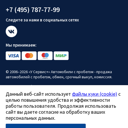
+7 (495) 787-77-99
Следите за нами в социальных сетях
Мы принимаем:
© 2006–2026 «У Сервис+» Автомобили с пробегом - продажа
автомобилей с пробегом, обмен, срочный выкуп, комиссия.
Политика конфиденциальности
Данный веб-сайт использует
файлы куки (cookie)
с
Политика использования файлов куки (cookie)
целью повышения удобства и эффективности
Согласие на обработку персональных данных
работы пользователя. Продолжая использовать
сайт вы даете согласие на обработку ваших
Все права защищены.
персональных данных.
Данный сайт носит информационно-справочный характер и ни
при каких условиях не является публичной офертой.