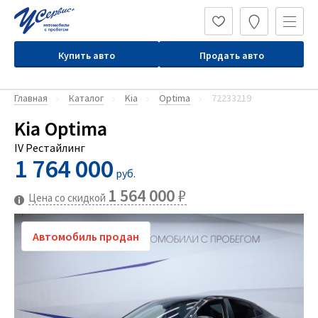
Купить авто
Продать авто
Главная
Каталог
Kia
Optima
72233219
Kia Optima
IV Рестайлинг
1 764 000
руб.
1 564 000
₽
Цена со скидкой