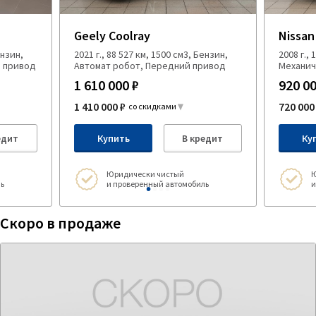
Geely Coolray
Nissan 
ензин,
2021 г., 88 527 км, 1500 см3, Бензин,
2008 г.,
й привод
Автомат робот, Передний привод
Механич
1 610 000 ₽
920 00
1 410 000 ₽
720 000
со скидками
едит
Купить
В кредит
Ку
Юридически чистый
Ю
ь
и проверенный автомобиль
и
Скоро в продаже