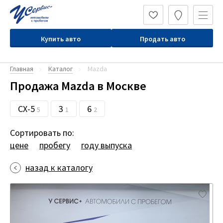
Купить авто
Продать авто
Главная
Каталог
Mazda
Продажа Mazda в Москве
CX-5
3
6
5
1
2
Сортировать по:
цене
пробегу
году выпуска
назад к каталогу