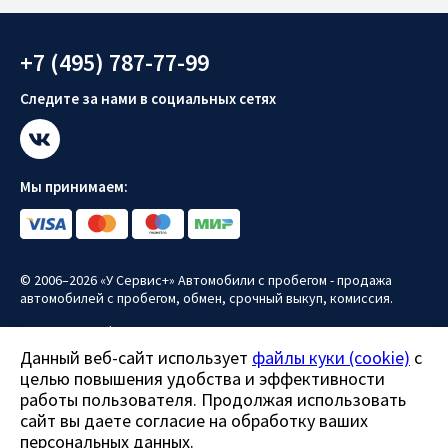
+7 (495) 787-77-99
Следите за нами в социальных сетях
Мы принимаем:
© 2006–2026 «У Сервис+» Автомобили с пробегом - продажа
автомобилей с пробегом, обмен, срочный выкуп, комиссия.
Политика конфиденциальности
Данный веб-сайт использует
файлы куки (cookie)
с
Политика использования файлов куки (cookie)
целью повышения удобства и эффективности
Согласие на обработку персональных данных
работы пользователя. Продолжая использовать
сайт вы даете согласие на обработку ваших
Все права защищены.
персональных данных.
Данный сайт носит информационно-справочный характер и ни