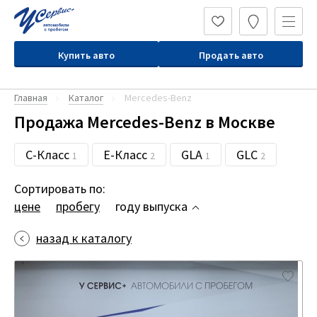
Купить авто
Продать авто
Главная
Каталог
Mercedes-Benz
Продажа Mercedes-Benz в Москве
C-Класс
E-Класс
GLA
GLC
1
2
1
2
Сортировать по:
цене
пробегу
году выпуска
назад к каталогу