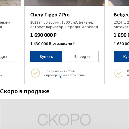
Chery Tiggo 7 Pro
Belgee
Бензин,
2022 г., 56 200 км, 1500 см3, Бензин,
2024 г.,
од
Автомат вариатор, Передний привод
Автомат
1 690 000 ₽
1 890 
1 430 000 ₽
1 630 0
со скидками
едит
Купить
В кредит
Ку
Юридически чистый
Ю
ь
и проверенный автомобиль
и
Скоро в продаже