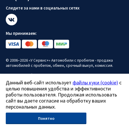
Следите за нами в социальных сетях
Мы принимаем:
© 2006–2026 «У Сервис+» Автомобили с пробегом - продажа
автомобилей с пробегом, обмен, срочный выкуп, комиссия.
Политика конфиденциальности
Данный веб-сайт использует
файлы куки (cookie)
с
Политика использования файлов куки (cookie)
целью повышения удобства и эффективности
Согласие на обработку персональных данных
работы пользователя. Продолжая использовать
сайт вы даете согласие на обработку ваших
Все права защищены.
персональных данных.
Данный сайт носит информационно-справочный характер и ни
при каких условиях не является публичной офертой.
Понятно