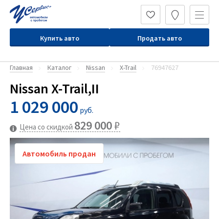
Купить авто
Продать авто
Главная
Каталог
Nissan
X-Trail
76947627
Nissan X-Trail,II
1 029 000
руб.
829 000
₽
Цена со скидкой