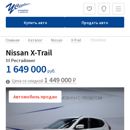
Купить авто
Продать авто
Главная
Каталог
Nissan
X-Trail
79044586
Nissan X-Trail
III Рестайлинг
1 649 000
руб.
1 449 000
₽
Цена со скидкой