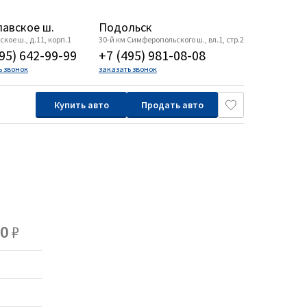
авское ш.
Подольск
кое ш., д.11, корп.1
30-й км Симферопольского ш., вл.1, стр.2
95) 642-99-99
+7 (495) 981-08-08
ь звонок
заказать звонок
Купить авто
Продать авто
00
₽