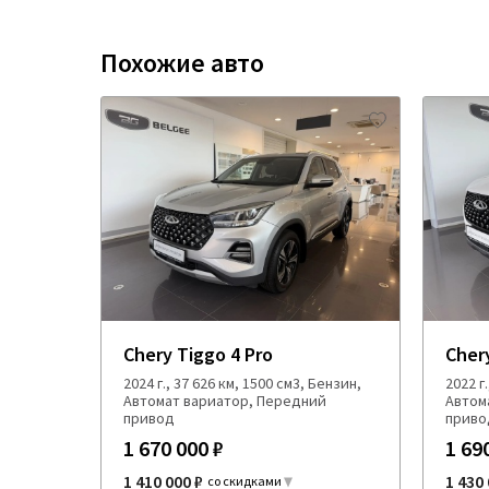
Похожие авто
Chery Tiggo 4 Pro
Cher
2024 г., 37 626 км, 1500 см3, Бензин,
2022 г
Автомат вариатор, Передний
Автом
привод
приво
1 670 000 ₽
1 69
1 410 000 ₽
1 430 
со скидками