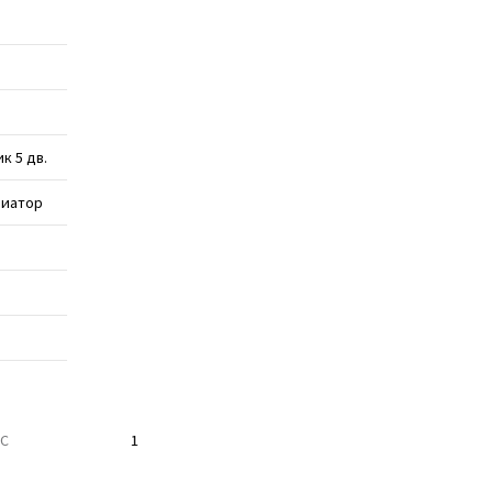
к 5 дв.
риатор
ТС
1