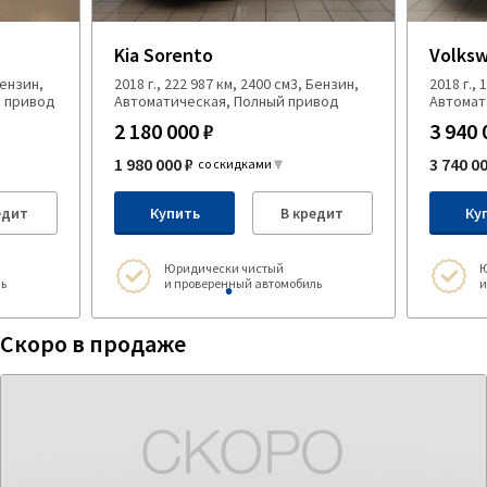
Kia Sorento
Volksw
Бензин,
2018 г., 222 987 км, 2400 см3, Бензин,
2018 г.,
й привод
Автоматическая, Полный привод
Автомат
2 180 000 ₽
3 940 
1 980 000 ₽
3 740 0
со скидками
едит
Купить
В кредит
Ку
Юридически чистый
Ю
ь
и проверенный автомобиль
и
Скоро в продаже