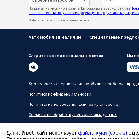
Нажимая на кнопку отправить, Вы соглашаетесь с условиями
Поли
соглашаетесь на получение информации о продуктах и мероприяти
*
Обязательные поля для заполнения.
Автомобили в наличии
Специальные предло
Следите за нами в социальных сетях
Мы пр
© 2006–2026 «У Сервис+» Автомобили с пробегом - прод
Политика конфиденциальности
Политика использования файлов куки (cookie)
Согласие на обработку персональных данных
Все права защищены.
Данный сайт носит информационно-справочный характер
Данный веб-сайт использует
файлы куки (cookie)
с це