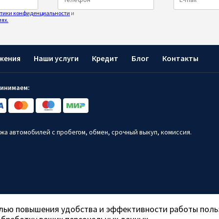
тики конфиденциальности
и
ях.
жения
Наши услуги
Кредит
Блог
Контакты
инимаем:
ажа автомобилей с пробегом, обмен, срочный выкуп, комиссия.
 и ни при каких условиях не является публичной офертой.
лью повышения удобства и эффективности работы поль