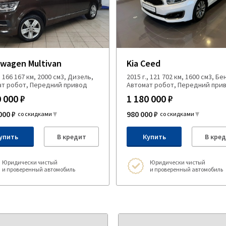
swagen Multivan
Kia Ceed
, 166 167 км, 2000 см3, Дизель,
2015 г., 121 702 км, 1600 см3, Бе
ат робот, Передний привод
Автомат робот, Передний при
 000 ₽
1 180 000 ₽
000 ₽
980 000 ₽
со скидками
со скидками
упить
В кредит
Купить
В кре
Юридически чистый
Юридически чистый
и проверенный автомобиль
и проверенный автомобиль