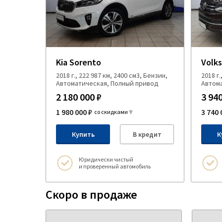
Kia Sorento
Volk
2018 г., 222 987 км, 2400 см3, Бензин,
2018 г.
Автоматическая, Полный привод
Автом
2 180 000 ₽
3 940
1 980 000 ₽
3 740 
со скидками
Купить
В кредит
К
Юридически чистый
и проверенный автомобиль
Скоро в продаже