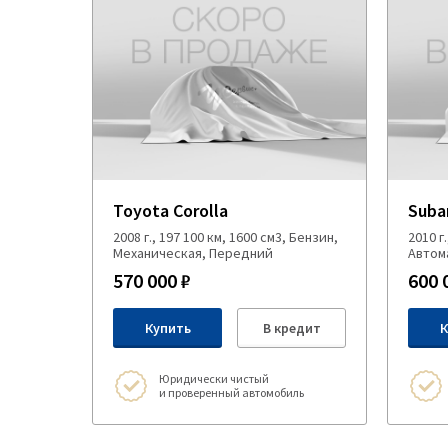
Toyota Corolla
Suba
2008 г., 197 100 км, 1600 см3, Бензин,
2010 г
Механическая, Передний
Автом
570 000 ₽
600 
Купить
В кредит
К
Юридически чистый
и проверенный автомобиль