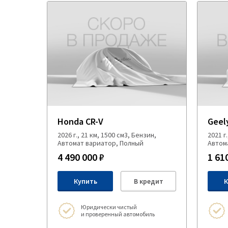
Honda CR-V
Geel
2026 г., 21 км, 1500 см3, Бензин,
2021 г
Автомат вариатор, Полный
Автом
4 490 000 ₽
1 61
Купить
В кредит
К
Юридически чистый
и проверенный автомобиль