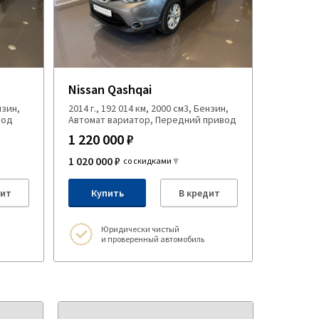
Nissan Qashqai
нзин,
2014 г., 192 014 км, 2000 см3, Бензин,
вод
Автомат вариатор, Передний привод
1 220 000 ₽
1 020 000 ₽
со скидками
дит
Купить
В кредит
Юридически чистый
и проверенный автомобиль