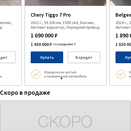
Chery Tiggo 7 Pro
Belgee
Бензин,
2022 г., 56 200 км, 1500 см3, Бензин,
2024 г.,
од
Автомат вариатор, Передний привод
Автомат
1 690 000 ₽
1 890 
1 430 000 ₽
1 630 0
со скидками
едит
Купить
В кредит
Ку
Юридически чистый
Ю
ь
и проверенный автомобиль
и
Скоро в продаже