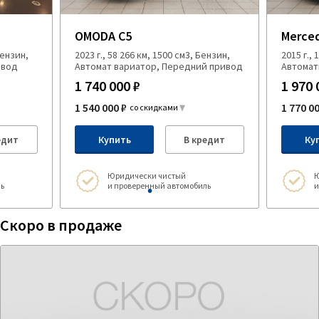
OMODA C5
Merce
Бензин,
2023 г., 58 266 км, 1500 см3, Бензин,
2015 г.,
ивод
Автомат вариатор, Передний привод
Автомат
1 740 000 ₽
1 970 
1 540 000 ₽
1 770 0
со скидками
едит
Купить
В кредит
Ку
Юридически чистый
Ю
ь
и проверенный автомобиль
и
Скоро в продаже