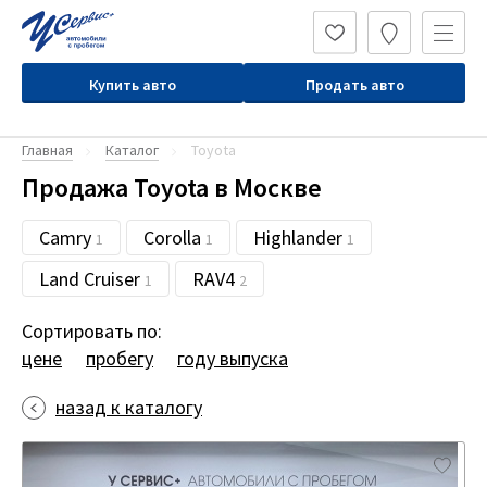
Купить авто
Продать авто
Главная
Каталог
Toyota
Продажа Toyota в Москве
Camry
Corolla
Highlander
1
1
1
Land Cruiser
RAV4
1
2
Сортировать по:
цене
пробегу
году выпуска
назад к каталогу