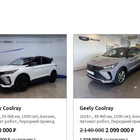
y Coolray
Geely Coolray
., 50 068 км, 1500 см3, Бензин,
2024 г., 49 465 км, 1500 см3, Бе
ат робот, Передний привод
Автомат робот, Передний пр
0 000 ₽
2 140 000
2 099 000 ₽
000 ₽
1 839 000 ₽
со скидками
со скидками