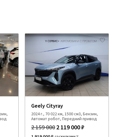
Geely Cityray
нзин,
2024 г., 70 022 км, 1500 см3, Бензин,
ивод
Автомат робот, Передний привод
2 159 000
2 119 000 ₽
1 919 000 ₽
со скидками