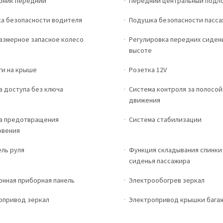
оник передний
Передний центральный подл
а безопасности водителя
Подушка безопасности пасс
азмерное запасное колесо
Регулировка передних сиден
высоте
ги на крыше
Розетка 12V
а доступа без ключа
Система контроля за полосой
движения
а предотвращения
Система стабилизации
овения
ль руля
Функция складывания спинки
сиденья пассажира
онная приборная панель
Электрообогрев зеркал
опривод зеркал
Электропривод крышки бага