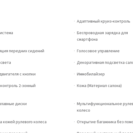
Адаптивный круиз-контроль
истема
Беспроводная зарядка для
смартфона
яция передних сидений
Голосовое управление
 света
Декоративная подсветка сал
двигателя с кнопки
Иммобилайзер
-контроль 2-зонный
Кожа (Материал салона)
плавные диски
Мультифункциональное руле
колесо
а кожей рулевого колеса
Открытие багажника без пом