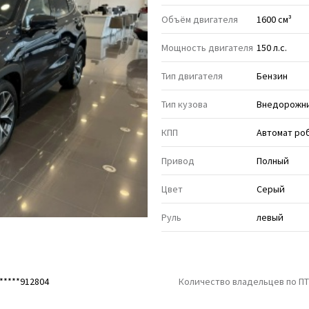
Объём двигателя
1600 см³
Мощность двигателя
150 л.с.
Тип двигателя
Бензин
Тип кузова
Внедорожни
КПП
Автомат ро
Привод
Полный
Цвет
Серый
Руль
левый
*****912804
Количество владельцев по П