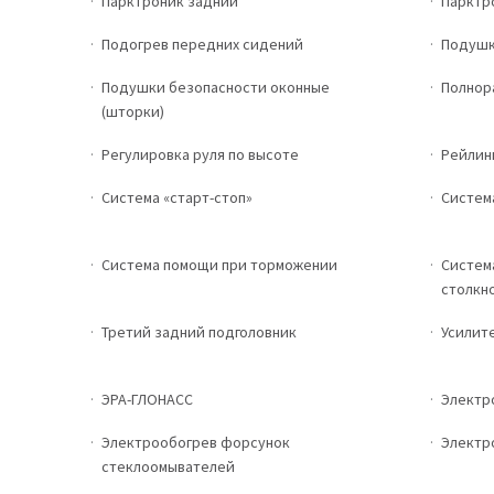
Парктроник задний
Парктр
Подогрев передних сидений
Подушк
Подушки безопасности оконные
Полнор
(шторки)
Регулировка руля по высоте
Рейлин
Система «старт-стоп»
Систем
Система помощи при торможении
Систем
столкн
Третий задний подголовник
Усилите
ЭРА-ГЛОНАСС
Электр
Электрообогрев форсунок
Электр
стеклоомывателей