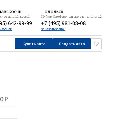
авское ш.
Подольск
кое ш., д.11, корп.1
30-й км Симферопольского ш., вл.1, стр.2
95) 642-99-99
+7 (495) 981-08-08
ь звонок
заказать звонок
Купить авто
Продать авто
00
₽