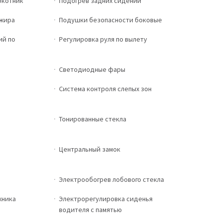
окотник
Подогрев задних сидений
ажира
Подушки безопасности боковые
ий по
Регулировка руля по вылету
Светодиодные фары
Система контроля слепых зон
Тонированные стекла
Центральный замок
Электрообогрев лобового стекла
жника
Электрорегулировка сиденья
водителя с памятью