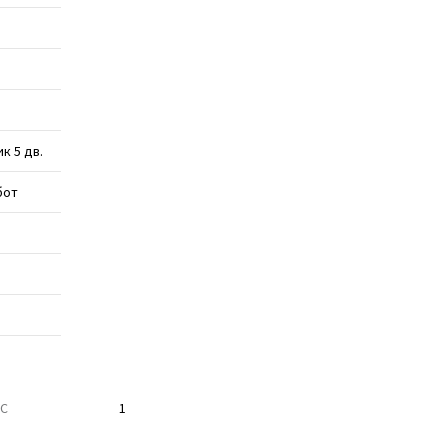
к 5 дв.
бот
ТС
1