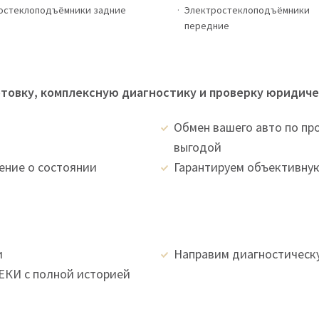
остеклоподъёмники задние
Электростеклоподъёмники
передние
овку, комплексную диагностику и проверку юридиче
Обмен вашего авто по пр
выгодой
ение о состоянии
Гарантируем объективную
и
Направим диагностическ
КИ с полной историей