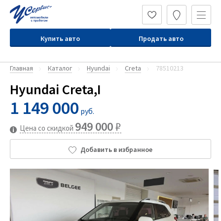
Купить авто
Продать авто
Главная
Каталог
Hyundai
Creta
78510213
Hyundai Creta,I
1 149 000
руб.
949 000
₽
Цена со скидкой