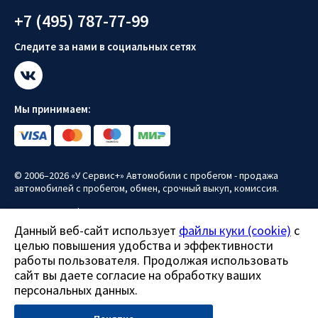
+7 (495) 787-77-99
Следите за нами в социальных сетях
Мы принимаем:
© 2006–2026 «У Сервис+» Автомобили с пробегом - продажа
автомобилей с пробегом, обмен, срочный выкуп, комиссия.
Политика конфиденциальности
Данный веб-сайт использует
файлы куки (cookie)
с
Политика использования файлов куки (cookie)
целью повышения удобства и эффективности
работы пользователя. Продолжая использовать
Согласие на обработку персональных данных
сайт вы даете согласие на обработку ваших
Все права защищены.
персональных данных.
Данный сайт носит информационно-справочный характер и ни
при каких условиях не является публичной офертой.