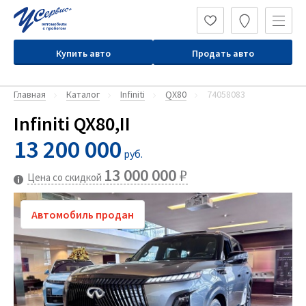
Купить авто
Продать авто
Главная
Каталог
Infiniti
QX80
74058083
Infiniti QX80,II
13 200 000
руб.
13 000 000
₽
Цена со скидкой