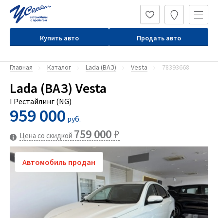
Купить авто
Продать авто
Главная
Каталог
Lada (ВАЗ)
Vesta
78393668
Lada (ВАЗ) Vesta
I Рестайлинг (NG)
959 000
руб.
759 000
₽
Цена со скидкой