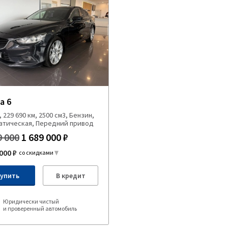
a 6
., 229 690 км, 2500 см3, Бензин,
атическая, Передний привод
9 000
1 689 000 ₽
000 ₽
со скидками
упить
В кредит
Юридически чистый
и проверенный автомобиль