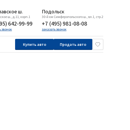
авское ш.
Подольск
кое ш., д.11, корп.1
30-й км Симферопольского ш., вл.1, стр.2
95) 642-99-99
+7 (495) 981-08-08
ь звонок
заказать звонок
Купить авто
Продать авто