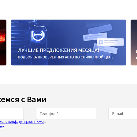
емся с Вами
тики конфиденциальности
и
ях.