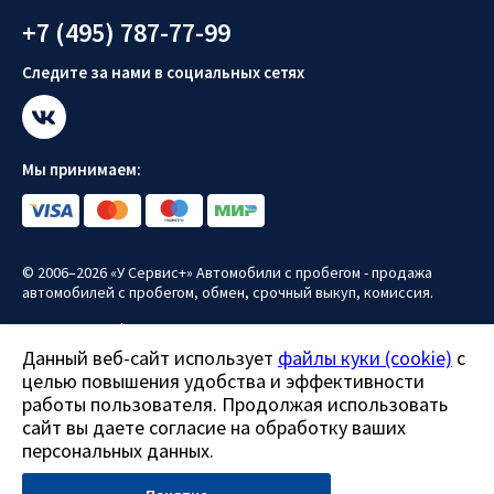
+7 (495) 787-77-99
Следите за нами в социальных сетях
Мы принимаем:
© 2006–2026 «У Сервис+» Автомобили с пробегом - продажа
автомобилей с пробегом, обмен, срочный выкуп, комиссия.
Политика конфиденциальности
Данный веб-сайт использует
файлы куки (cookie)
с
Политика использования файлов куки (cookie)
целью повышения удобства и эффективности
работы пользователя. Продолжая использовать
Согласие на обработку персональных данных
сайт вы даете согласие на обработку ваших
Все права защищены.
персональных данных.
Данный сайт носит информационно-справочный характер и ни
при каких условиях не является публичной офертой.