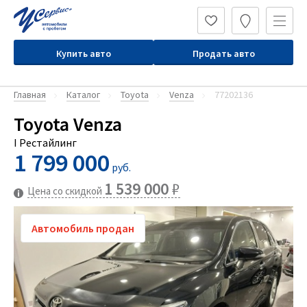
Купить авто
Продать авто
Главная
Каталог
Toyota
Venza
77202136
Toyota Venza
I Рестайлинг
1 799 000
руб.
1 539 000
₽
Цена со скидкой