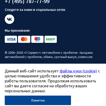
+7 (495) 787-77-99
Следите за нами в социальных сетях
Мы принимаем:
© 2006–2026 «У Сервис+» Автомобили с пробегом - продажа
автомобилей с пробегом, обмен, срочный выкуп, комиссия.
Политика конфиденциальности
Данный веб-сайт использует
файлы куки (cookie)
с
Политика использования файлов куки (cookie)
целью повышения удобства и эффективности
Согласие на обработку персональных данных
работы пользователя. Продолжая использовать
сайт вы даете согласие на обработку ваших
Все права защищены.
персональных данных.
Данный сайт носит информационно-справочный характер и ни
при каких условиях не является публичной офертой.
Понятно